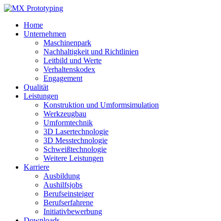
Home
Unternehmen
Maschinenpark
Nachhaltigkeit und Richtlinien
Leitbild und Werte
Verhaltenskodex
Engagement
Qualität
Leistungen
Konstruktion und Umformsimulation
Werkzeugbau
Umformtechnik
3D Lasertechnologie
3D Messtechnologie
Schweißtechnologie
Weitere Leistungen
Karriere
Ausbildung
Aushilfsjobs
Berufseinsteiger
Berufserfahrene
Initiativbewerbung
Downloads